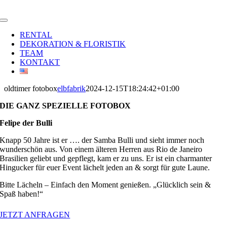
Zum
Inhalt
Toggle
springen
Navigation
RENTAL
DEKORATION & FLORISTIK
TEAM
KONTAKT
oldtimer fotobox
elbfabrik
2024-12-15T18:24:42+01:00
DIE GANZ SPEZIELLE FOTOBOX
Felipe der Bulli
Knapp 50 Jahre ist er …. der Samba Bulli und sieht immer noch
wunderschön aus. Von einem älteren Herren aus Rio de Janeiro
Brasilien geliebt und gepflegt, kam er zu uns. Er ist ein charmanter
Hingucker für euer Event lächelt jeden an & sorgt für gute Laune.
Bitte Lächeln – Einfach den Moment genießen. „Glücklich sein &
Spaß haben!“
JETZT ANFRAGEN