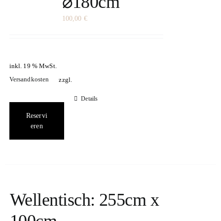
⌀180cm
100,00
€
inkl. 19 % MwSt.
Versandkosten
zzgl.
Details
Reservi
eren
Wellentisch: 255cm x