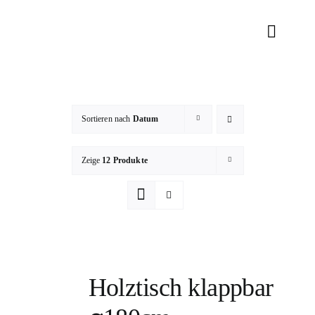
Zum
Inhalt
Toggle
springen
Naviga
RENTAL
DEKORATI
Sortieren nach
Datum
Zeige
12 Produkte
TEAM
KONTAK
Holztisch klappbar