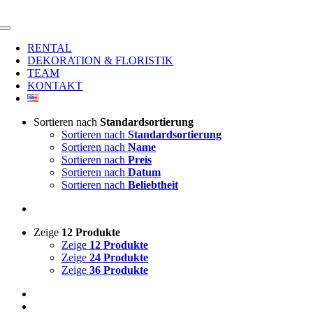
Zum
Inhalt
Toggle
springen
Navigation
RENTAL
DEKORATION & FLORISTIK
TEAM
KONTAKT
Sortieren nach
Standardsortierung
Sortieren nach
Standardsortierung
Sortieren nach
Name
Sortieren nach
Preis
Sortieren nach
Datum
Sortieren nach
Beliebtheit
Zeige
12 Produkte
Zeige
12 Produkte
Zeige
24 Produkte
Zeige
36 Produkte