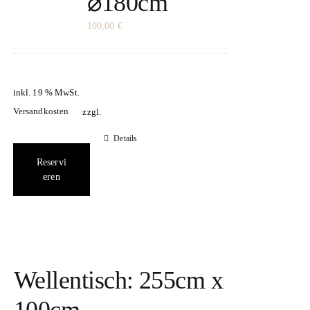
⌀180cm
100,00
€
inkl. 19 % MwSt.
Versandkosten
zzgl.
Details
Reservi
eren
Wellentisch: 255cm x