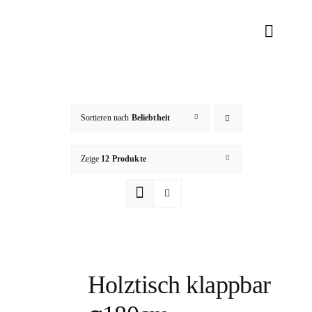
Zum
Inhalt
Toggle
springen
Naviga
RENTAL
DEKORATI
Sortieren nach
Beliebtheit
Zeige
12 Produkte
TEAM
KONTAK
Holztisch klappbar