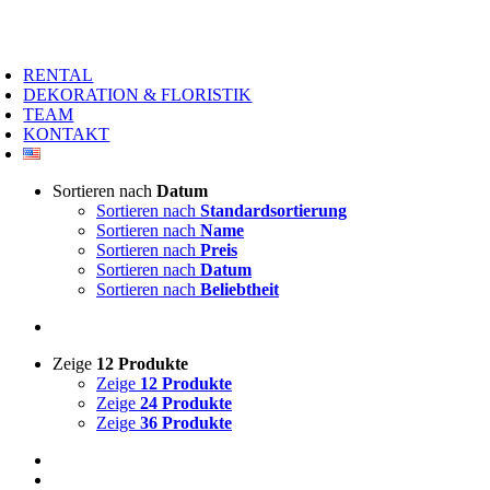
Zum
Inhalt
oggle
springen
avigation
RENTAL
DEKORATION & FLORISTIK
TEAM
KONTAKT
Sortieren nach
Datum
Sortieren nach
Standardsortierung
Sortieren nach
Name
Sortieren nach
Preis
Sortieren nach
Datum
Sortieren nach
Beliebtheit
Zeige
12 Produkte
Zeige
12 Produkte
Zeige
24 Produkte
Zeige
36 Produkte