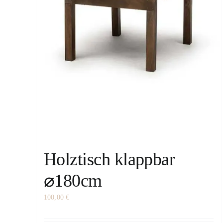
Holztisch klappbar
⌀180cm
100,00
€