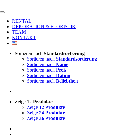
Zum
Inhalt
Toggle
springen
Navigation
RENTAL
DEKORATION & FLORISTIK
TEAM
KONTAKT
Sortieren nach
Standardsortierung
Sortieren nach
Standardsortierung
Sortieren nach
Name
Sortieren nach
Preis
Sortieren nach
Datum
Sortieren nach
Beliebtheit
Zeige
12 Produkte
Zeige
12 Produkte
Zeige
24 Produkte
Zeige
36 Produkte