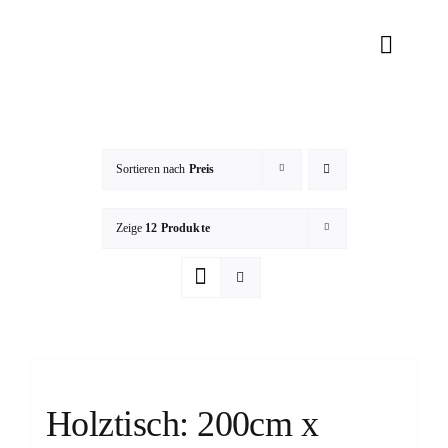
Zum
Inhalt
Toggle
springen
Naviga
RENTAL
DEKORATI
Sortieren nach
Preis
Zeige
12 Produkte
TEAM
KONTAK
Holztisch: 200cm x