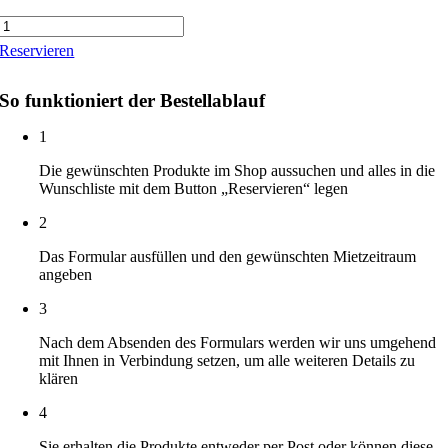
Cabbage
Beige
Reservieren
by
Bordallo
Pinheiro
So funktioniert der Bestellablauf
Porzellan
Brotteller
1
16,5cm
Menge
Die gewünschten Produkte im Shop aussuchen und alles in die
Wunschliste mit dem Button „Reservieren“ legen
2
Das Formular ausfüllen und den gewünschten Mietzeitraum
angeben
3
Nach dem Absenden des Formulars werden wir uns umgehend
mit Ihnen in Verbindung setzen, um alle weiteren Details zu
klären
4
Sie erhalten die Produkte entweder per Post oder können diese