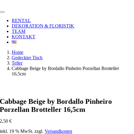
Zum
Inhalt
Toggle
springen
Navigation
RENTAL
DEKORATION & FLORISTIK
TEAM
KONTAKT
Home
Gedeckter Tisch
Teller
Cabbage Beige by Bordallo Pinheiro Porzellan Brotteller
16,5cm
Cabbage Beige by Bordallo Pinheiro
Porzellan Brotteller 16,5cm
2,50
€
inkl. 19 % MwSt.
zzgl.
Versandkosten