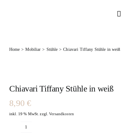
Zum
Inhalt
Toggle
springen
Naviga
RENTAL
Home
Mobiliar
Stühle
Chiavari Tiffany Stühle in weiß
DEKORATI
TEAM
Chiavari Tiffany Stühle in weiß
KONTAK
8,90
€
inkl. 19 % MwSt.
zzgl.
Versandkosten
Chiavari
Tiffany