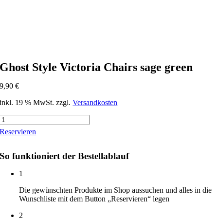
Ghost Style Victoria Chairs sage green
9,90
€
inkl. 19 % MwSt.
zzgl.
Versandkosten
Ghost
Style
Reservieren
Victoria
Chairs
sage
So funktioniert der Bestellablauf
green
Menge
1
Die gewünschten Produkte im Shop aussuchen und alles in die
Wunschliste mit dem Button „Reservieren“ legen
2