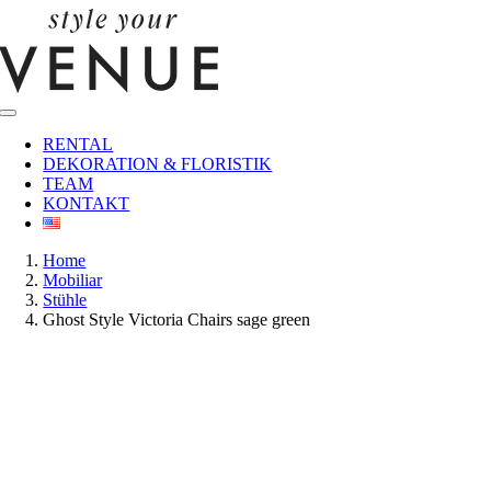
Zum
Inhalt
springen
Toggle
Navigation
RENTAL
DEKORATION & FLORISTIK
TEAM
KONTAKT
Home
Mobiliar
Stühle
Ghost Style Victoria Chairs sage green