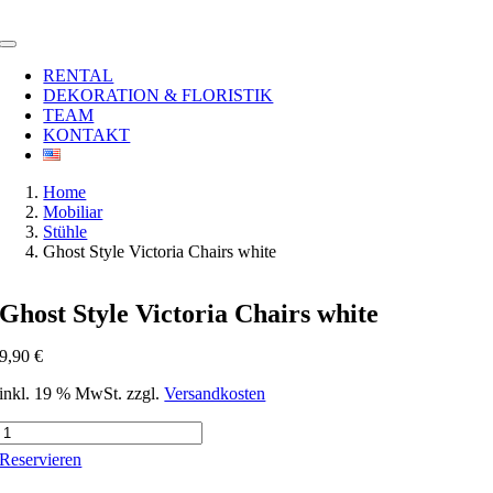
Zum
Inhalt
Toggle
springen
Navigation
RENTAL
DEKORATION & FLORISTIK
TEAM
KONTAKT
Home
Mobiliar
Stühle
Ghost Style Victoria Chairs white
Ghost Style Victoria Chairs white
9,90
€
inkl. 19 % MwSt.
zzgl.
Versandkosten
Ghost
Style
Reservieren
Victoria
Chairs