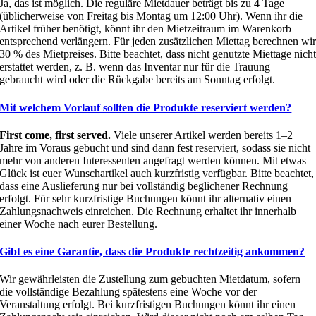
Ja, das ist möglich. Die reguläre Mietdauer beträgt bis zu 4 Tage
(üblicherweise von Freitag bis Montag um 12:00 Uhr). Wenn ihr die
Artikel früher benötigt, könnt ihr den Mietzeitraum im Warenkorb
entsprechend verlängern. Für jeden zusätzlichen Miettag berechnen wi
30 % des Mietpreises. Bitte beachtet, dass nicht genutzte Miettage nich
erstattet werden, z. B. wenn das Inventar nur für die Trauung
gebraucht wird oder die Rückgabe bereits am Sonntag erfolgt.
Mit welchem Vorlauf sollten die Produkte reserviert werden?
First come, first served.
Viele unserer Artikel werden bereits 1–2
Jahre im Voraus gebucht und sind dann fest reserviert, sodass sie nicht
mehr von anderen Interessenten angefragt werden können. Mit etwas
Glück ist euer Wunschartikel auch kurzfristig verfügbar. Bitte beachtet,
dass eine Auslieferung nur bei vollständig beglichener Rechnung
erfolgt. Für sehr kurzfristige Buchungen könnt ihr alternativ einen
Zahlungsnachweis einreichen. Die Rechnung erhaltet ihr innerhalb
einer Woche nach eurer Bestellung.
Gibt es eine Garantie, dass die Produkte rechtzeitig ankommen?
Wir gewährleisten die Zustellung zum gebuchten Mietdatum, sofern
die vollständige Bezahlung spätestens eine Woche vor der
Veranstaltung erfolgt. Bei kurzfristigen Buchungen könnt ihr einen