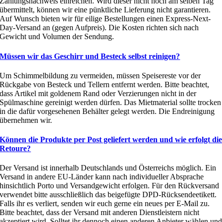
Zahlungsnachweis einreichen. Wird dieser nicht noch am selben Tag
übermittelt, können wir eine pünktliche Lieferung nicht garantieren.
Auf Wunsch bieten wir für eilige Bestellungen einen Express-Next-
Day-Versand an (gegen Aufpreis). Die Kosten richten sich nach
Gewicht und Volumen der Sendung.
Müssen wir das Geschirr und Besteck selbst reinigen?
Um Schimmelbildung zu vermeiden, müssen Speisereste vor der
Rückgabe von Besteck und Tellern entfernt werden. Bitte beachtet,
dass Artikel mit goldenem Rand oder Verzierungen nicht in der
Spülmaschine gereinigt werden dürfen. Das Mietmaterial sollte trocken
in die dafür vorgesehenen Behälter gelegt werden. Die Endreinigung
übernehmen wir.
Können die Produkte per Post geliefert werden und wie erfolgt di
Retoure?
Der Versand ist innerhalb Deutschlands und Österreichs möglich. Ein
Versand in andere EU-Länder kann nach individueller Absprache
hinsichtlich Porto und Versandgewicht erfolgen. Für den Rückversand
verwendet bitte ausschließlich das beigefügte DPD-Rücksendeetikett.
Falls ihr es verliert, senden wir euch gerne ein neues per E-Mail zu.
Bitte beachtet, dass der Versand mit anderen Dienstleistern nicht
akzeptiert wird. Solltet ihr dennoch einen anderen Anbieter wählen un