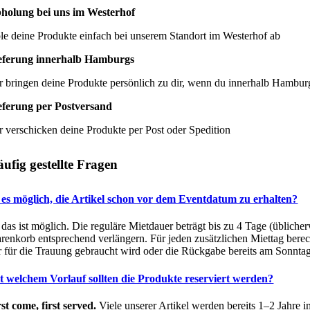
holung bei uns im Westerhof
le deine Produkte einfach bei unserem Standort im Westerhof ab
eferung innerhalb Hamburgs
r bringen deine Produkte persönlich zu dir, wenn du innerhalb Hamburg
eferung per Postversand
r verschicken deine Produkte per Post oder Spedition
ufig gestellte Fragen
t es möglich, die Artikel schon vor dem Eventdatum zu erhalten?
, das ist möglich. Die reguläre Mietdauer beträgt bis zu 4 Tage (üblich
renkorb entsprechend verlängern. Für jeden zusätzlichen Miettag berechn
r für die Trauung gebraucht wird oder die Rückgabe bereits am Sonntag 
t welchem Vorlauf sollten die Produkte reserviert werden?
rst come, first served.
Viele unserer Artikel werden bereits 1–2 Jahre i