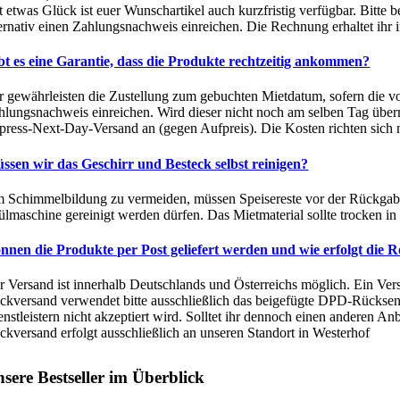
t etwas Glück ist euer Wunschartikel auch kurzfristig verfügbar. Bitte 
ternativ einen Zahlungsnachweis einreichen. Die Rechnung erhaltet ihr 
bt es eine Garantie, dass die Produkte rechtzeitig ankommen?
r gewährleisten die Zustellung zum gebuchten Mietdatum, sofern die vo
hlungsnachweis einreichen. Wird dieser nicht noch am selben Tag übermi
press-Next-Day-Versand an (gegen Aufpreis). Die Kosten richten sic
ssen wir das Geschirr und Besteck selbst reinigen?
 Schimmelbildung zu vermeiden, müssen Speisereste vor der Rückgabe v
ülmaschine gereinigt werden dürfen. Das Mietmaterial sollte trocken i
nnen die Produkte per Post geliefert werden und wie erfolgt die 
r Versand ist innerhalb Deutschlands und Österreichs möglich. Ein Ver
ckversand verwendet bitte ausschließlich das beigefügte DPD-Rücksendeet
enstleistern nicht akzeptiert wird. Solltet ihr dennoch einen anderen
ckversand erfolgt ausschließlich an unseren Standort in Westerhof
sere Bestseller im Überblick