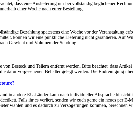
beachtet, dass eine Auslieferung nur bei vollständig beglichener Rechnu
innerhalb einer Woche nach eurer Bestellung.
llständige Bezahlung spätestens eine Woche vor der Veranstaltung erfo
ttelt, können wir eine pünktliche Lieferung nicht garantieren. Auf Wun
h nach Gewicht und Volumen der Sendung.
on Besteck und Tellern entfernt werden. Bitte beachtet, dass Artikel
n die dafür vorgesehenen Behälter gelegt werden. Die Endreinigung üb
Retoure?
sand in andere EU-Länder kann nach individueller Absprache hinsichtl
ikett. Falls ihr es verliert, senden wir euch gerne ein neues per E-Ma
 Anbieter wählen und es dadurch zu Verzögerungen kommen, berechnen wi