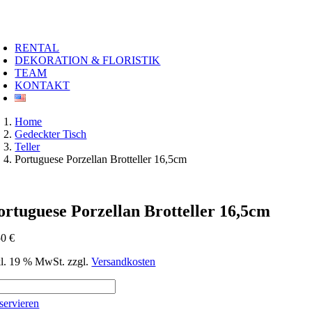
Zum
Inhalt
oggle
springen
avigation
RENTAL
DEKORATION & FLORISTIK
TEAM
KONTAKT
Home
Gedeckter Tisch
Teller
Portuguese Porzellan Brotteller 16,5cm
ortuguese Porzellan Brotteller 16,5cm
50
€
kl. 19 % MwSt.
zzgl.
Versandkosten
rtuguese
rzellan
servieren
tteller