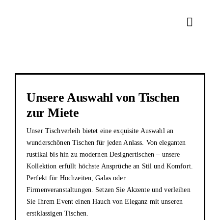
Zum
Inhalt
Toggle
springen
Naviga
RENTAL
DEKORATI
Unsere Auswahl von Tischen
zur Miete
TEAM
Unser Tischverleih bietet eine exquisite Auswahl an
wunderschönen Tischen für jeden Anlass. Von eleganten
KONTAK
rustikal bis hin zu modernen Designertischen – unsere
Kollektion erfüllt höchste Ansprüche an Stil und Komfort.
Perfekt für Hochzeiten, Galas oder
Firmenveranstaltungen. Setzen Sie Akzente und verleihen
Sie Ihrem Event einen Hauch von Eleganz mit unseren
erstklassigen Tischen.