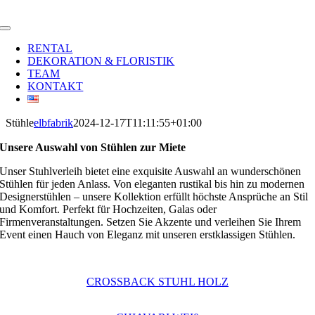
Zum
Inhalt
Toggle
springen
Navigation
RENTAL
DEKORATION & FLORISTIK
TEAM
KONTAKT
Stühle
elbfabrik
2024-12-17T11:11:55+01:00
Unsere Auswahl von Stühlen zur Miete
Unser Stuhlverleih bietet eine exquisite Auswahl an wunderschönen
Stühlen für jeden Anlass. Von eleganten rustikal bis hin zu modernen
Designerstühlen – unsere Kollektion erfüllt höchste Ansprüche an Stil
und Komfort. Perfekt für Hochzeiten, Galas oder
Firmenveranstaltungen. Setzen Sie Akzente und verleihen Sie Ihrem
Event einen Hauch von Eleganz mit unseren erstklassigen Stühlen.
CROSSBACK STUHL HOLZ