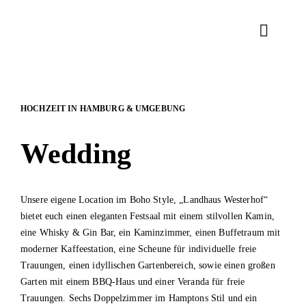
Zum
Inhalt
Toggle
springen
Naviga
RENTAL
HOCHZEIT IN HAMBURG & UMGEBUNG
DEKORATI
Wedding
TEAM
Unsere eigene Location im Boho Style, „Landhaus Westerhof“
KONTAK
bietet euch einen eleganten Festsaal mit einem stilvollen Kamin,
eine Whisky & Gin Bar, ein Kaminzimmer, einen Buffetraum mit
moderner Kaffeestation, eine Scheune für individuelle freie
Trauungen, einen idyllischen Gartenbereich, sowie einen großen
Garten mit einem BBQ-Haus und einer Veranda für freie
Trauungen. Sechs Doppelzimmer im Hamptons Stil und ein