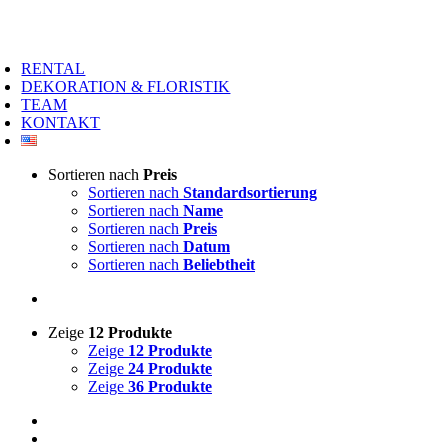
Zum
Inhalt
oggle
springen
avigation
RENTAL
DEKORATION & FLORISTIK
TEAM
KONTAKT
Sortieren nach
Preis
Sortieren nach
Standardsortierung
Sortieren nach
Name
Sortieren nach
Preis
Sortieren nach
Datum
Sortieren nach
Beliebtheit
Zeige
12 Produkte
Zeige
12 Produkte
Zeige
24 Produkte
Zeige
36 Produkte